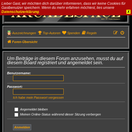
Lieber Gast, wir möchten dich darüber informieren, dass wir keine Cookies für
Gastbenutzer speichern. Wenn du mehr erfahren möchtest, lies unsere
Datenschutzerklärung
.
X
Auszeichnungen
Top-Autoren
Spenden
Regeln
Foren-Übersicht
Um Beiträge in diesem Forum anzusehen, musst du auf
diesem Board registriert und angemeldet sein.
Benutzername:
Passwort:
Ich habe mein Passwort vergessen
Angemeldet bleiben
Meinen Online-Status während dieser Sitzung verbergen