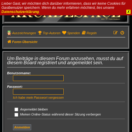
Lieber Gast, wir möchten dich darüber informieren, dass wir keine Cookies für
Gastbenutzer speichern. Wenn du mehr erfahren möchtest, lies unsere
Datenschutzerklärung
.
X
Auszeichnungen
Top-Autoren
Spenden
Regeln
Foren-Übersicht
Um Beiträge in diesem Forum anzusehen, musst du auf
diesem Board registriert und angemeldet sein.
Benutzername:
Passwort:
Ich habe mein Passwort vergessen
Angemeldet bleiben
Meinen Online-Status während dieser Sitzung verbergen