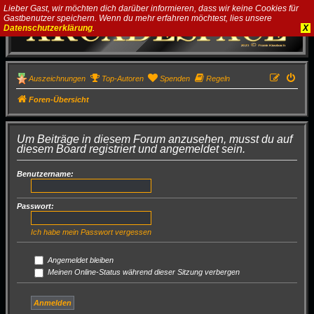
Lieber Gast, wir möchten dich darüber informieren, dass wir keine Cookies für
Gastbenutzer speichern. Wenn du mehr erfahren möchtest, lies unsere
Datenschutzerklärung
.
X
Auszeichnungen
Top-Autoren
Spenden
Regeln
Foren-Übersicht
Um Beiträge in diesem Forum anzusehen, musst du auf
diesem Board registriert und angemeldet sein.
Benutzername:
Passwort:
Ich habe mein Passwort vergessen
Angemeldet bleiben
Meinen Online-Status während dieser Sitzung verbergen