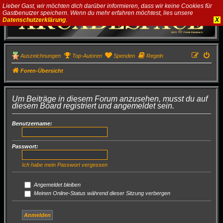
Lieber Gast, wir möchten dich darüber informieren, dass wir keine Cookies für
Gastbenutzer speichern. Wenn du mehr erfahren möchtest, lies unsere
Datenschutzerklärung
.
X
Auszeichnungen
Top-Autoren
Spenden
Regeln
Foren-Übersicht
Um Beiträge in diesem Forum anzusehen, musst du auf
diesem Board registriert und angemeldet sein.
Benutzername:
Passwort:
Ich habe mein Passwort vergessen
Angemeldet bleiben
Meinen Online-Status während dieser Sitzung verbergen