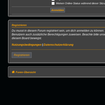
Meinen Online-Status während dieser Sitz
Registrieren
Du musst in diesem Forum registriert sein, um dich anmelden zu können. D
Benutzern auch zusätzliche Berechtigungen zuweisen. Beachte bitte unse
diesem Board bewegst.
Nutzungsbedingungen
|
Datenschutzerklärung
Registrieren
Foren-Übersicht