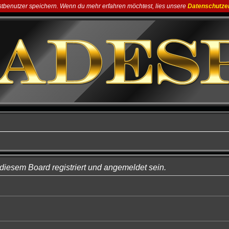
astbenutzer speichern. Wenn du mehr erfahren möchtest, lies unsere
Datenschutze
iesem Board registriert und angemeldet sein.