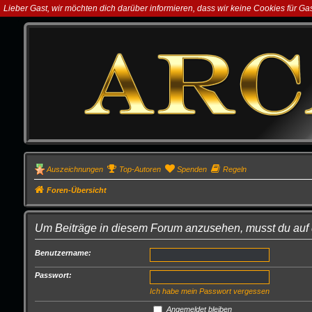
Lieber Gast, wir möchten dich darüber informieren, dass wir keine Cookies für G
Auszeichnungen
Top-Autoren
Spenden
Regeln
Foren-Übersicht
Um Beiträge in diesem Forum anzusehen, musst du auf d
Benutzername:
Passwort:
Ich habe mein Passwort vergessen
Angemeldet bleiben