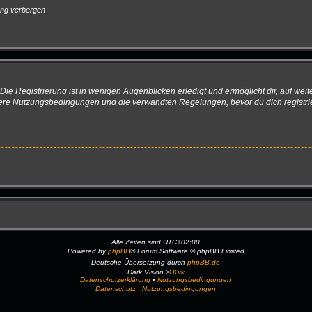
ung verbergen
ie Registrierung ist in wenigen Augenblicken erledigt und ermöglicht dir, auf weit
re Nutzungsbedingungen und die verwandten Regelungen, bevor du dich registriers
Alle Zeiten sind
UTC+02:00
Powered by
phpBB
® Forum Software © phpBB Limited
Deutsche Übersetzung durch
phpBB.de
Dark Vision ©
Kirk
Datenschutzerklärung
•
Nutzungsbedingungen
Datenschutz
|
Nutzungsbedingungen