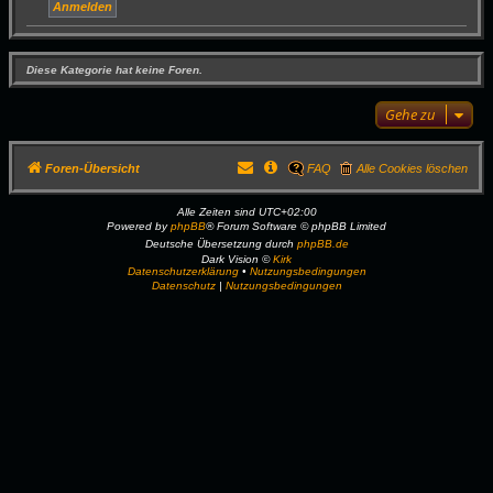
Diese Kategorie hat keine Foren.
Gehe zu
Foren-Übersicht
FAQ
Alle Cookies löschen
Alle Zeiten sind
UTC+02:00
Powered by
phpBB
® Forum Software © phpBB Limited
Deutsche Übersetzung durch
phpBB.de
Dark Vision ©
Kirk
Datenschutzerklärung
•
Nutzungsbedingungen
Datenschutz
|
Nutzungsbedingungen