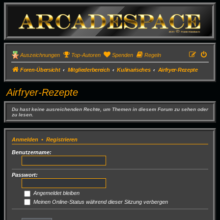
Auszeichnungen
Top-Autoren
Spenden
Regeln
Foren-Übersicht
Mitgliederbereich
Kulinarisches
Airfryer-Rezepte
Airfryer-Rezepte
Du hast keine ausreichenden Rechte, um Themen in diesem Forum zu sehen oder
zu lesen.
Anmelden
•
Registrieren
Benutzername:
Passwort:
Angemeldet bleiben
Meinen Online-Status während dieser Sitzung verbergen