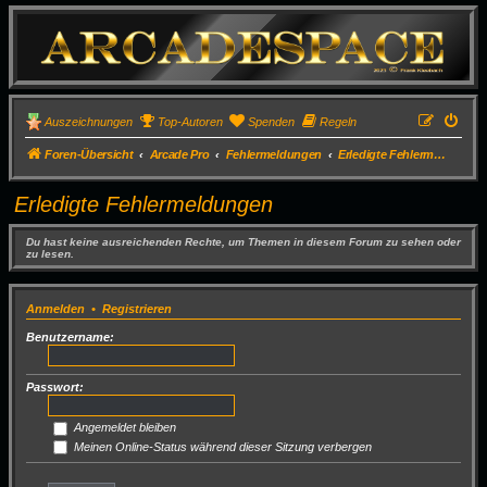
Auszeichnungen
Top-Autoren
Spenden
Regeln
Foren-Übersicht
Arcade Pro
Fehlermeldungen
Erledigte Fehlermeldungen
Erledigte Fehlermeldungen
Du hast keine ausreichenden Rechte, um Themen in diesem Forum zu sehen oder
zu lesen.
Anmelden
•
Registrieren
Benutzername:
Passwort:
Angemeldet bleiben
Meinen Online-Status während dieser Sitzung verbergen