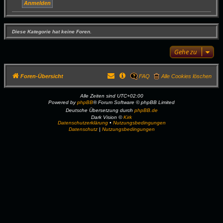
Diese Kategorie hat keine Foren.
Gehe zu
Foren-Übersicht
FAQ
Alle Cookies löschen
Alle Zeiten sind
UTC+02:00
Powered by
phpBB
® Forum Software © phpBB Limited
Deutsche Übersetzung durch
phpBB.de
Dark Vision ©
Kirk
Datenschutzerklärung
•
Nutzungsbedingungen
Datenschutz
|
Nutzungsbedingungen