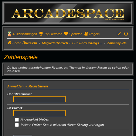
Auszeichnungen
Top-Autoren
Spenden
Regeln
Foren-Übersicht
Mitgliederbereich
Fun und Beitragsspiele
Zahlenspiele
Zahlenspiele
Du hast keine ausreichenden Rechte, um Themen in diesem Forum zu sehen oder
zu lesen.
Anmelden
•
Registrieren
Benutzername:
Passwort:
Angemeldet bleiben
Meinen Online-Status während dieser Sitzung verbergen