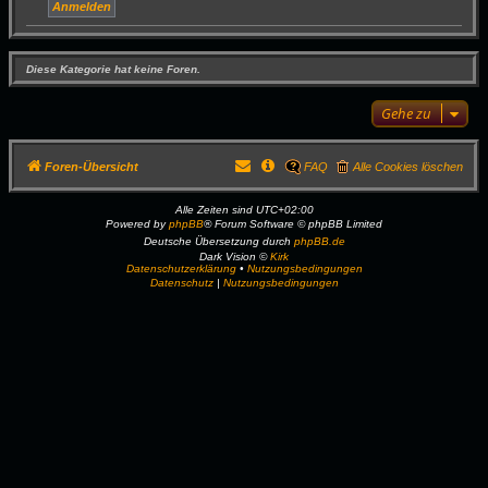
Diese Kategorie hat keine Foren.
Gehe zu
Foren-Übersicht
FAQ
Alle Cookies löschen
Alle Zeiten sind
UTC+02:00
Powered by
phpBB
® Forum Software © phpBB Limited
Deutsche Übersetzung durch
phpBB.de
Dark Vision ©
Kirk
Datenschutzerklärung
•
Nutzungsbedingungen
Datenschutz
|
Nutzungsbedingungen