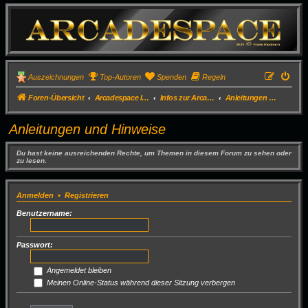
Auszeichnungen
Top-Autoren
Spenden
Regeln
Foren-Übersicht
Arcadespace Infos und News
Infos zur Arcade
Anleitungen und Hinweise
Anleitungen und Hinweise
Du hast keine ausreichenden Rechte, um Themen in diesem Forum zu sehen oder
zu lesen.
Anmelden
•
Registrieren
Benutzername:
Passwort:
Angemeldet bleiben
Meinen Online-Status während dieser Sitzung verbergen