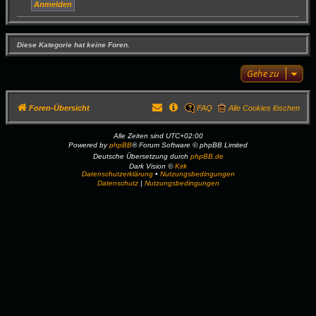
Diese Kategorie hat keine Foren.
Gehe zu
Foren-Übersicht
FAQ
Alle Cookies löschen
Alle Zeiten sind
UTC+02:00
Powered by
phpBB
® Forum Software © phpBB Limited
Deutsche Übersetzung durch
phpBB.de
Dark Vision ©
Kirk
Datenschutzerklärung
•
Nutzungsbedingungen
Datenschutz
|
Nutzungsbedingungen