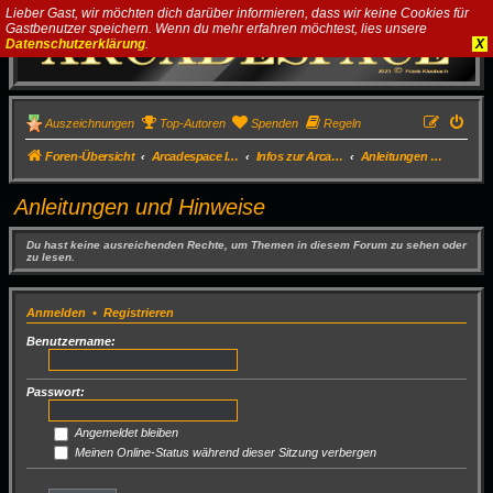
Lieber Gast, wir möchten dich darüber informieren, dass wir keine Cookies für
Gastbenutzer speichern. Wenn du mehr erfahren möchtest, lies unsere
Datenschutzerklärung
.
X
Auszeichnungen
Top-Autoren
Spenden
Regeln
Foren-Übersicht
Arcadespace Infos und News
Infos zur Arcade
Anleitungen und Hinweise
Anleitungen und Hinweise
Du hast keine ausreichenden Rechte, um Themen in diesem Forum zu sehen oder
zu lesen.
Anmelden
•
Registrieren
Benutzername:
Passwort:
Angemeldet bleiben
Meinen Online-Status während dieser Sitzung verbergen