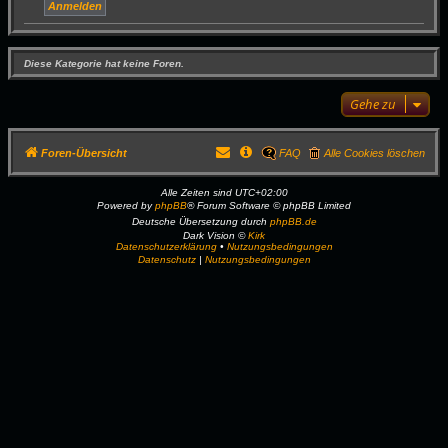
Diese Kategorie hat keine Foren.
Gehe zu
Foren-Übersicht
FAQ
Alle Cookies löschen
Alle Zeiten sind
UTC+02:00
Powered by
phpBB
® Forum Software © phpBB Limited
Deutsche Übersetzung durch
phpBB.de
Dark Vision ©
Kirk
Datenschutzerklärung
•
Nutzungsbedingungen
Datenschutz
|
Nutzungsbedingungen