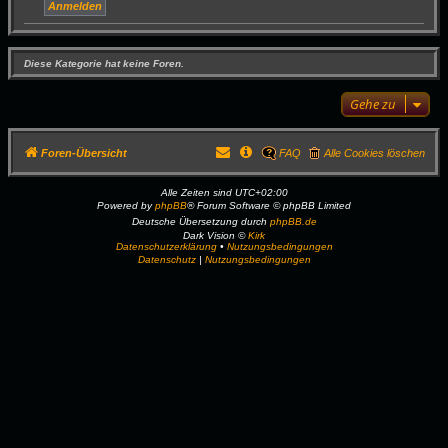
Diese Kategorie hat keine Foren.
Gehe zu
Foren-Übersicht
FAQ
Alle Cookies löschen
Alle Zeiten sind
UTC+02:00
Powered by
phpBB
® Forum Software © phpBB Limited
Deutsche Übersetzung durch
phpBB.de
Dark Vision ©
Kirk
Datenschutzerklärung
•
Nutzungsbedingungen
Datenschutz
|
Nutzungsbedingungen