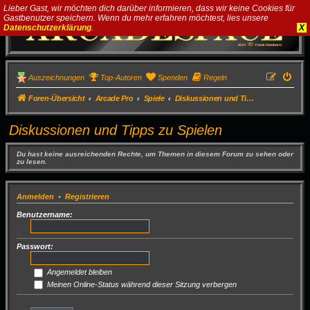
Lieber Gast, wir möchten dich darüber informieren, dass wir keine Cookies für
Gastbenutzer speichern. Wenn du mehr erfahren möchtest, lies unsere
Datenschutzerklärung
.
X
Auszeichnungen
Top-Autoren
Spenden
Regeln
Foren-Übersicht
Arcade Pro
Spiele
Diskussionen und Tipps zu Spielen
Diskussionen und Tipps zu Spielen
Du hast keine ausreichenden Rechte, um Themen in diesem Forum zu sehen oder
zu lesen.
Anmelden
•
Registrieren
Benutzername:
Passwort:
Angemeldet bleiben
Meinen Online-Status während dieser Sitzung verbergen