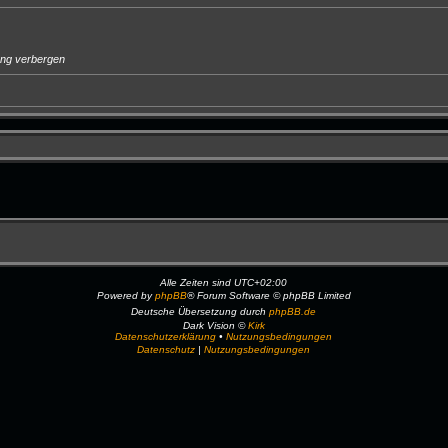
ung verbergen
Alle Zeiten sind
UTC+02:00
Powered by
phpBB
® Forum Software © phpBB Limited
Deutsche Übersetzung durch
phpBB.de
Dark Vision ©
Kirk
Datenschutzerklärung
•
Nutzungsbedingungen
Datenschutz
|
Nutzungsbedingungen