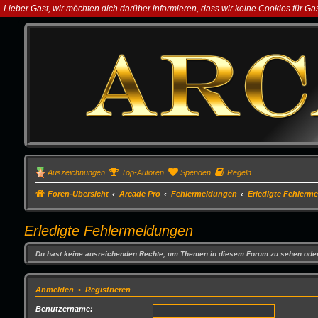
Lieber Gast, wir möchten dich darüber informieren, dass wir keine Cookies für G
Auszeichnungen
Top-Autoren
Spenden
Regeln
Foren-Übersicht
Arcade Pro
Fehlermeldungen
Erledigte Fehlerm
Erledigte Fehlermeldungen
Du hast keine ausreichenden Rechte, um Themen in diesem Forum zu sehen oder
Anmelden
•
Registrieren
Benutzername: