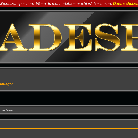
astbenutzer speichern. Wenn du mehr erfahren möchtest, lies unsere
Datenschutze
eldungen
 zu lesen.