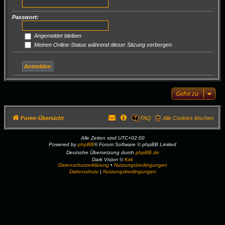
Passwort:
Angemeldet bleiben
Meinen Online-Status während dieser Sitzung verbergen
Gehe zu
Foren-Übersicht
FAQ
Alle Cookies löschen
Alle Zeiten sind
UTC+02:00
Powered by
phpBB
® Forum Software © phpBB Limited
Deutsche Übersetzung durch
phpBB.de
Dark Vision ©
Kirk
Datenschutzerklärung
•
Nutzungsbedingungen
Datenschutz
|
Nutzungsbedingungen