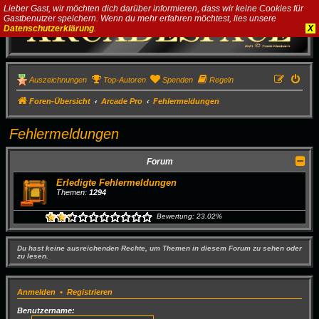
Lieber Gast, wir möchten dich darüber informieren, dass wir keine Cookies für
Gastbenutzer speichern. Wenn du mehr erfahren möchtest, lies unsere
Datenschutzerklärung
.
X
Auszeichnungen
Top-Autoren
Spenden
Regeln
Foren-Übersicht
Arcade Pro
Fehlermeldungen
Fehlermeldungen
Forum
Erledigte Fehlermeldungen
Themen:
1294
Bewertung: 23.02%
Du hast keine ausreichenden Rechte, um Themen in diesem Forum zu sehen oder
zu lesen.
Anmelden
•
Registrieren
Benutzername: