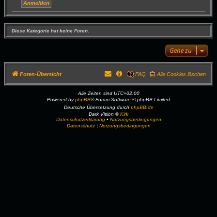
Diese Kategorie hat keine Foren.
Gehe zu
Foren-Übersicht
FAQ
Alle Cookies löschen
Alle Zeiten sind
UTC+02:00
Powered by
phpBB
® Forum Software © phpBB Limited
Deutsche Übersetzung durch
phpBB.de
Dark Vision ©
Kirk
Datenschutzerklärung
•
Nutzungsbedingungen
Datenschutz
|
Nutzungsbedingungen