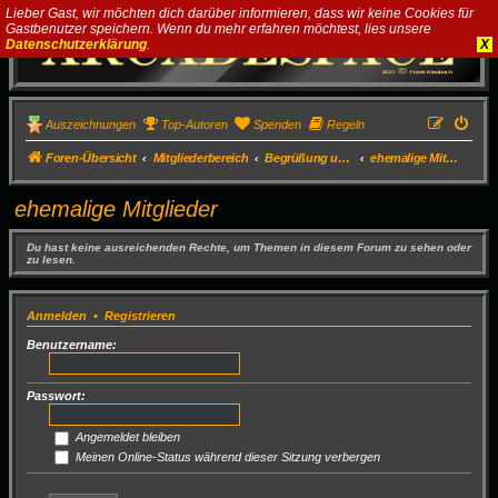
Lieber Gast, wir möchten dich darüber informieren, dass wir keine Cookies für
Gastbenutzer speichern. Wenn du mehr erfahren möchtest, lies unsere
Datenschutzerklärung
.
X
Auszeichnungen
Top-Autoren
Spenden
Regeln
Foren-Übersicht
Mitgliederbereich
Begrüßung und Vorstellung neuer Mitglieder
ehemalige Mitglieder
ehemalige Mitglieder
Du hast keine ausreichenden Rechte, um Themen in diesem Forum zu sehen oder
zu lesen.
Anmelden
•
Registrieren
Benutzername:
Passwort:
Angemeldet bleiben
Meinen Online-Status während dieser Sitzung verbergen