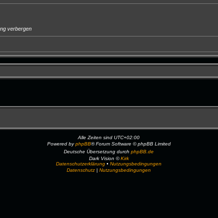
ung verbergen
Alle Zeiten sind
UTC+02:00
Powered by
phpBB
® Forum Software © phpBB Limited
Deutsche Übersetzung durch
phpBB.de
Dark Vision ©
Kirk
Datenschutzerklärung
•
Nutzungsbedingungen
Datenschutz
|
Nutzungsbedingungen