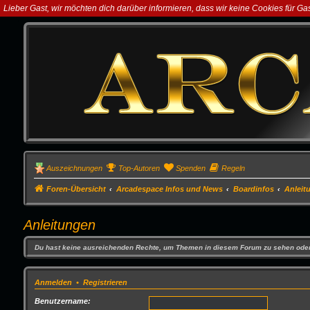
Lieber Gast, wir möchten dich darüber informieren, dass wir keine Cookies für G
Auszeichnungen
Top-Autoren
Spenden
Regeln
Foren-Übersicht
Arcadespace Infos und News
Boardinfos
Anleit
Anleitungen
Du hast keine ausreichenden Rechte, um Themen in diesem Forum zu sehen oder
Anmelden
•
Registrieren
Benutzername: