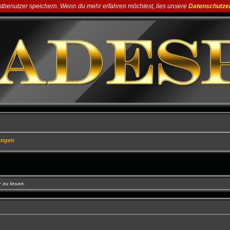
astbenutzer speichern. Wenn du mehr erfahren möchtest, lies unsere
Datenschutze
ungen
 zu lesen.