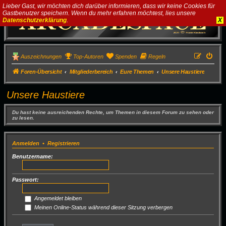
Lieber Gast, wir möchten dich darüber informieren, dass wir keine Cookies für
Gastbenutzer speichern. Wenn du mehr erfahren möchtest, lies unsere
Datenschutzerklärung
.
X
Auszeichnungen
Top-Autoren
Spenden
Regeln
Foren-Übersicht
Mitgliederbereich
Eure Themen
Unsere Haustiere
Unsere Haustiere
Du hast keine ausreichenden Rechte, um Themen in diesem Forum zu sehen oder
zu lesen.
Anmelden
•
Registrieren
Benutzername:
Passwort:
Angemeldet bleiben
Meinen Online-Status während dieser Sitzung verbergen