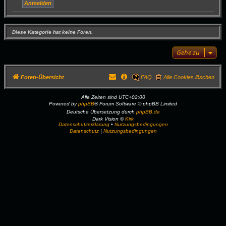
Diese Kategorie hat keine Foren.
Gehe zu
Foren-Übersicht
FAQ
Alle Cookies löschen
Alle Zeiten sind
UTC+02:00
Powered by
phpBB
® Forum Software © phpBB Limited
Deutsche Übersetzung durch
phpBB.de
Dark Vision ©
Kirk
Datenschutzerklärung
•
Nutzungsbedingungen
Datenschutz
|
Nutzungsbedingungen