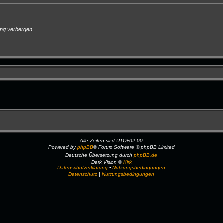
ung verbergen
Alle Zeiten sind
UTC+02:00
Powered by
phpBB
® Forum Software © phpBB Limited
Deutsche Übersetzung durch
phpBB.de
Dark Vision ©
Kirk
Datenschutzerklärung
•
Nutzungsbedingungen
Datenschutz
|
Nutzungsbedingungen