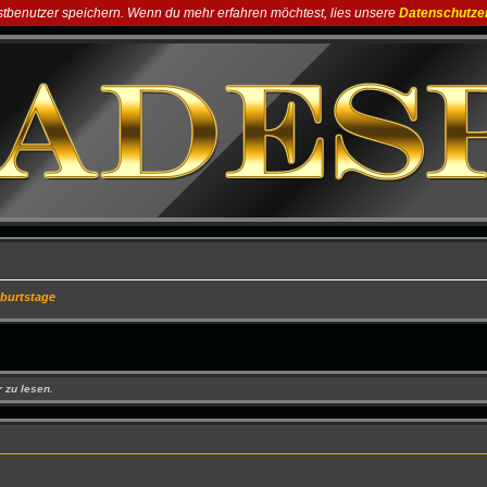
astbenutzer speichern. Wenn du mehr erfahren möchtest, lies unsere
Datenschutze
burtstage
 zu lesen.