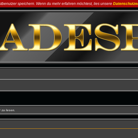
astbenutzer speichern. Wenn du mehr erfahren möchtest, lies unsere
Datenschutze
 zu lesen.