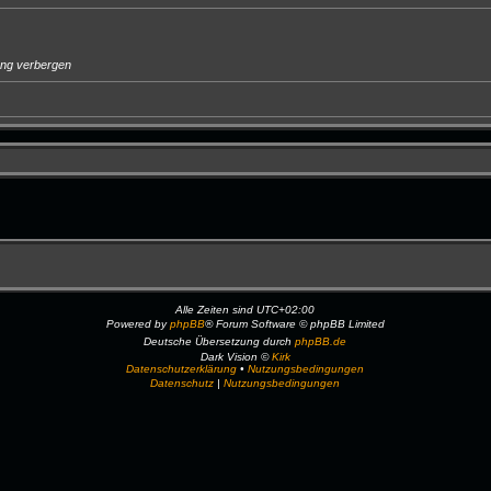
ung verbergen
Alle Zeiten sind
UTC+02:00
Powered by
phpBB
® Forum Software © phpBB Limited
Deutsche Übersetzung durch
phpBB.de
Dark Vision ©
Kirk
Datenschutzerklärung
•
Nutzungsbedingungen
Datenschutz
|
Nutzungsbedingungen