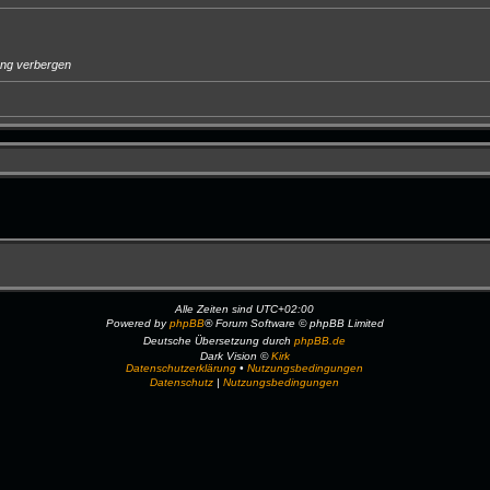
ung verbergen
Alle Zeiten sind
UTC+02:00
Powered by
phpBB
® Forum Software © phpBB Limited
Deutsche Übersetzung durch
phpBB.de
Dark Vision ©
Kirk
Datenschutzerklärung
•
Nutzungsbedingungen
Datenschutz
|
Nutzungsbedingungen