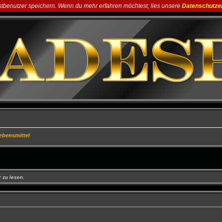
astbenutzer speichern. Wenn du mehr erfahren möchtest, lies unsere
Datenschutze
ebensmittel
 zu lesen.