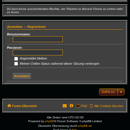
Du hast keine ausreichenden Rechte, um Themen in diesem Forum zu sehen oder
zu lesen.
Anmelden
•
Registrieren
Benutzername:
Passwort:
Angemeldet bleiben
Meinen Online-Status während dieser Sitzung verbergen
Gehe zu
Foren-Übersicht
FAQ
Alle Cookies löschen
Alle Zeiten sind
UTC+02:00
Powered by
phpBB
® Forum Software © phpBB Limited
Deutsche Übersetzung durch
phpBB.de
Dark Vision ©
Kirk