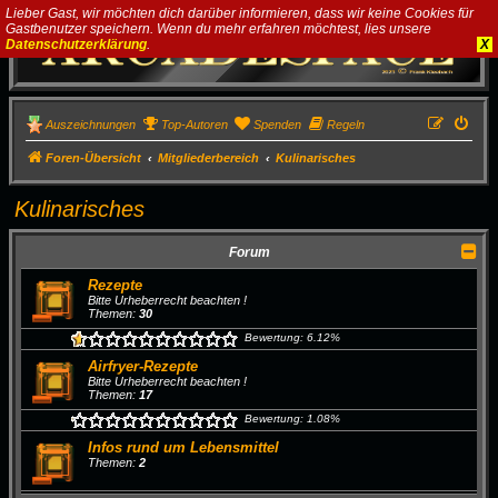
Lieber Gast, wir möchten dich darüber informieren, dass wir keine Cookies für
Gastbenutzer speichern. Wenn du mehr erfahren möchtest, lies unsere
Datenschutzerklärung
.
X
Auszeichnungen
Top-Autoren
Spenden
Regeln
Foren-Übersicht
Mitgliederbereich
Kulinarisches
Kulinarisches
Forum
Rezepte
Bitte Urheberrecht beachten !
Themen:
30
Bewertung: 6.12%
Airfryer-Rezepte
Bitte Urheberrecht beachten !
Themen:
17
Bewertung: 1.08%
Infos rund um Lebensmittel
Themen:
2