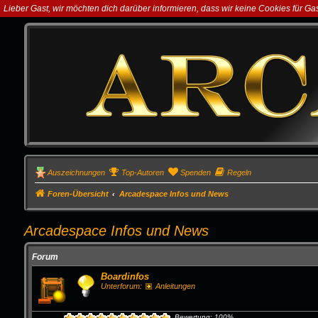
Lieber Gast, wir möchten dich darüber informieren, dass wir keine Cookies für G
Auszeichnungen
Top-Autoren
Spenden
Regeln
Foren-Übersicht
Arcadespace Infos und News
Arcadespace Infos und News
Forum
Boardinfos
Unterforum:
Anleitungen
Bewertung: 100%