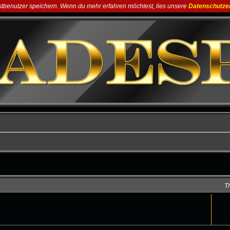
astbenutzer speichern. Wenn du mehr erfahren möchtest, lies unsere
Datenschutze
T