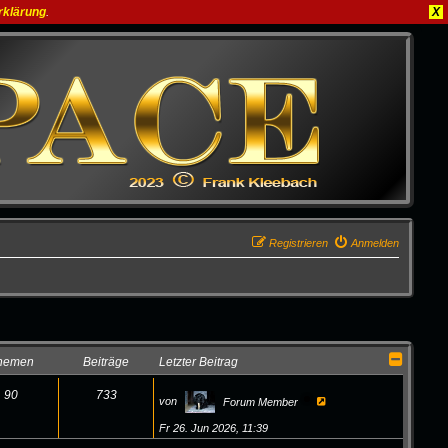
rklärung
.
X
Registrieren
Anmelden
hemen
Beiträge
Letzter Beitrag
90
733
N
von
Forum Member
e
u
Fr 26. Jun 2026, 11:39
e
s