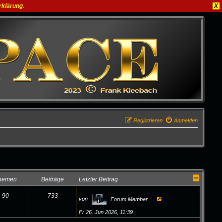
rklärung
.
X
Registrieren
Anmelden
hemen
Beiträge
Letzter Beitrag
90
733
N
von
Forum Member
e
u
Fr 26. Jun 2026, 11:39
e
s