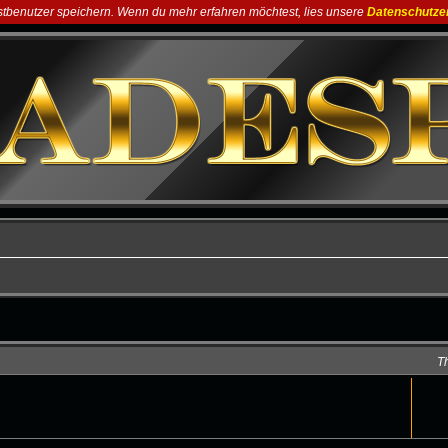
astbenutzer speichern. Wenn du mehr erfahren möchtest, lies unsere
Datenschutze
T