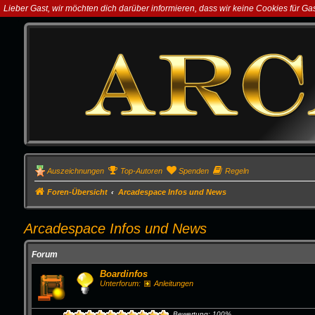
Lieber Gast, wir möchten dich darüber informieren, dass wir keine Cookies für G
Auszeichnungen
Top-Autoren
Spenden
Regeln
Foren-Übersicht
Arcadespace Infos und News
Arcadespace Infos und News
Forum
Boardinfos
Unterforum:
Anleitungen
Bewertung: 100%