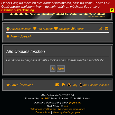
Lieber Gast, wir möchten dich darüber informieren, dass wir keine Cookies für
Gastbenutzer speichern. Wenn du mehr erfahren möchtest, lies unsere
Datenschutzerklärung
.
X
Auszeichnungen
Top-Autoren
Spenden
Regeln
Foren-Übersicht
Alle Cookies löschen
Bist du dir sicher, dass du alle Cookies des Boards löschen möchtest?
Foren-Übersicht
FAQ
Alle Cookies löschen
Alle Zeiten sind
UTC+02:00
Powered by
phpBB
® Forum Software © phpBB Limited
Deutsche Übersetzung durch
phpBB.de
Dark Vision ©
Kirk
Datenschutzerklärung
•
Nutzungsbedingungen
Datenschutz
|
Nutzungsbedingungen