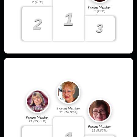
2 (40%)
Forum Member
1
1 (20%)
2
3
Top-Autoren des letzten Monats
Forum Member
25 (18,38%)
Forum Member
21 (15,44%)
Forum Member
12 (8,82%)