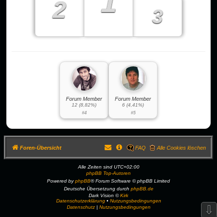
1
2
3
Forum Member
Forum Member
12 (8,82%)
6 (4,41%)
#4
#5
Foren-Übersicht
FAQ
Alle Cookies löschen
Alle Zeiten sind
UTC+02:00
phpBB Top-Autoren
Powered by
phpBB
® Forum Software © phpBB Limited
Deutsche Übersetzung durch
phpBB.de
Dark Vision ©
Kirk
Datenschutzerklärung
•
Nutzungsbedingungen
⇩
Datenschutz
|
Nutzungsbedingungen