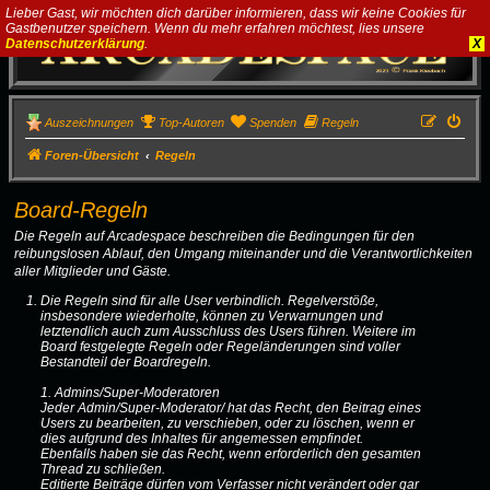
Lieber Gast, wir möchten dich darüber informieren, dass wir keine Cookies für
Gastbenutzer speichern. Wenn du mehr erfahren möchtest, lies unsere
Datenschutzerklärung
.
X
Auszeichnungen
Top-Autoren
Spenden
Regeln
Foren-Übersicht
Regeln
Board-Regeln
Die Regeln auf Arcadespace beschreiben die Bedingungen für den
reibungslosen Ablauf, den Umgang miteinander und die Verantwortlichkeiten
aller Mitglieder und Gäste.
Die Regeln sind für alle User verbindlich. Regelverstöße,
insbesondere wiederholte, können zu Verwarnungen und
letztendlich auch zum Ausschluss des Users führen. Weitere im
Board festgelegte Regeln oder Regeländerungen sind voller
Bestandteil der Boardregeln.
1. Admins/Super-Moderatoren
Jeder Admin/Super-Moderator/ hat das Recht, den Beitrag eines
Users zu bearbeiten, zu verschieben, oder zu löschen, wenn er
dies aufgrund des Inhaltes für angemessen empfindet.
Ebenfalls haben sie das Recht, wenn erforderlich den gesamten
Thread zu schließen.
Editierte Beiträge dürfen vom Verfasser nicht verändert oder gar