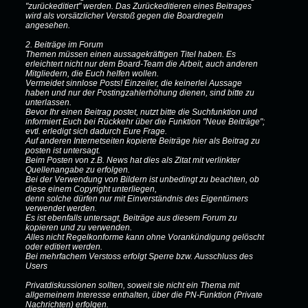
"zurückeditiert" werden. Das Zurückeditieren eines Beitrages
wird als vorsätzlicher Verstoß gegen die Boardregeln
angesehen.
2. Beiträge im Forum
Themen müssen einen aussagekräftigen Titel haben. Es
erleichtert nicht nur dem Board-Team die Arbeit, auch anderen
Mitgliedern, die Euch helfen wollen.
Vermeidet sinnlose Posts! Einzeiler, die keinerlei Aussage
haben und nur der Postingzahlerhöhung dienen, sind bitte zu
unterlassen.
Bevor Ihr einen Beitrag postet, nutzt bitte die Suchfunktion und
informiert Euch bei Rückkehr über die Funktion "Neue Beiträge";
evtl. erledigt sich dadurch Eure Frage.
Auf anderen Internetseiten kopierte Beiträge hier als Beitrag zu
posten ist untersagt.
Beim Posten von z.B. News hat dies als Zitat mit verlinkter
Quellenangabe zu erfolgen.
Bei der Verwendung von Bildern ist unbedingt zu beachten, ob
diese einem Copyright unterliegen,
denn solche dürfen nur mit Einverständnis des Eigentümers
verwendet werden.
Es ist ebenfalls untersagt, Beiträge aus diesem Forum zu
kopieren und zu verwenden.
Alles nicht Regelkonforme kann ohne Vorankündigung gelöscht
oder editiert werden.
Bei mehrfachem Verstoss erfolgt Sperre bzw. Ausschluss des
Users
Privatdiskussionen sollten, soweit sie nicht ein Thema mit
allgemeinem Interesse enthalten, über die PN-Funktion (Private
Nachrichten) erfolgen.