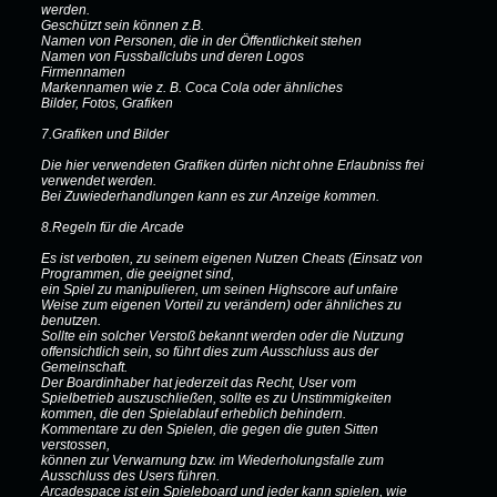
werden.
Geschützt sein können z.B.
Namen von Personen, die in der Öffentlichkeit stehen
Namen von Fussballclubs und deren Logos
Firmennamen
Markennamen wie z. B. Coca Cola oder ähnliches
Bilder, Fotos, Grafiken
7.Grafiken und Bilder
Die hier verwendeten Grafiken dürfen nicht ohne Erlaubniss frei
verwendet werden.
Bei Zuwiederhandlungen kann es zur Anzeige kommen.
8.Regeln für die Arcade
Es ist verboten, zu seinem eigenen Nutzen Cheats (Einsatz von
Programmen, die geeignet sind,
ein Spiel zu manipulieren, um seinen Highscore auf unfaire
Weise zum eigenen Vorteil zu verändern) oder ähnliches zu
benutzen.
Sollte ein solcher Verstoß bekannt werden oder die Nutzung
offensichtlich sein, so führt dies zum Ausschluss aus der
Gemeinschaft.
Der Boardinhaber hat jederzeit das Recht, User vom
Spielbetrieb auszuschließen, sollte es zu Unstimmigkeiten
kommen, die den Spielablauf erheblich behindern.
Kommentare zu den Spielen, die gegen die guten Sitten
verstossen,
können zur Verwarnung bzw. im Wiederholungsfalle zum
Ausschluss des Users führen.
Arcadespace ist ein Spieleboard und jeder kann spielen, wie