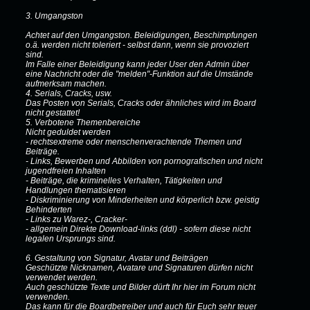
3. Umgangston
Achtet auf den Umgangston. Beleidigungen, Beschimpfungen
o.ä. werden nicht toleriert - selbst dann, wenn sie provoziert
sind.
Im Falle einer Beleidigung kann jeder User den Admin über
eine Nachricht oder die "melden"-Funktion auf die Umstände
aufmerksam machen.
4. Serials, Cracks, usw.
Das Posten von Serials, Cracks oder ähnliches wird im Board
nicht gestattet!
5. Verbotene Themenbereiche
Nicht geduldet werden
- rechtsextreme oder menschenverachtende Themen und
Beiträge.
- Links, Bewerben und Abbilden von pornografischen und nicht
jugendfreien Inhalten
- Beiträge, die kriminelles Verhalten, Tätigkeiten und
Handlungen thematisieren
- Diskriminierung von Minderheiten und körperlich bzw. geistig
Behinderten
- Links zu Warez-, Cracker-
- allgemein Direkte Download-links (ddl) - sofern diese nicht
legalen Ursprungs sind.
6. Gestaltung von Signatur, Avatar und Beiträgen
Geschützte Nicknamen, Avatare und Signaturen dürfen nicht
verwendet werden.
Auch geschützte Texte und Bilder dürft Ihr hier im Forum nicht
verwenden.
Das kann für die Boardbetreiber und auch für Euch sehr teuer