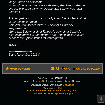
lange und so oft er möchte.
Ihr könnt Euch die Highscores abjagen, aber bleibt dabei fair.
Die gezielte Jagd auf einen bestimmten Spieler wird nicht
geduldet.
Bei der gezielten Jagd auf einen Spieler sind die Spiele für den
Jagenden nachrangig.
Sein Ziel ist ausschliesslich, nur Spieler XY die HS
wegzunehmen.
Wenn sich Spieler in einer Kategorie oder einer Serie die
Scores reihenweise abnehmen, ist das keine gezielte Jagd,
sondern die Spiele stehen im Vordergrund.
Twister
-------------------------
Stand November 2019
#
Foren-Übersicht
FAQ
Alle Cookies löschen
Alle Zeiten sind
UTC+02:00
Powered by
phpBB
® Forum Software © phpBB Limited
Deutsche Übersetzung durch
phpBB.de
Dark Vision ©
Kirk
Datenschutzerklärung
•
Nutzungsbedingungen
Datenschutz
|
Nutzungsbedingungen
⇩