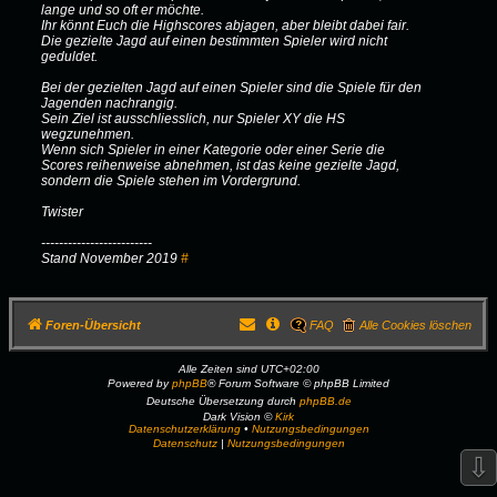
lange und so oft er möchte.
Ihr könnt Euch die Highscores abjagen, aber bleibt dabei fair.
Die gezielte Jagd auf einen bestimmten Spieler wird nicht
geduldet.
Bei der gezielten Jagd auf einen Spieler sind die Spiele für den
Jagenden nachrangig.
Sein Ziel ist ausschliesslich, nur Spieler XY die HS
wegzunehmen.
Wenn sich Spieler in einer Kategorie oder einer Serie die
Scores reihenweise abnehmen, ist das keine gezielte Jagd,
sondern die Spiele stehen im Vordergrund.
Twister
-------------------------
Stand November 2019
#
Foren-Übersicht
FAQ
Alle Cookies löschen
Alle Zeiten sind
UTC+02:00
Powered by
phpBB
® Forum Software © phpBB Limited
Deutsche Übersetzung durch
phpBB.de
Dark Vision ©
Kirk
Datenschutzerklärung
•
Nutzungsbedingungen
Datenschutz
|
Nutzungsbedingungen
⇩