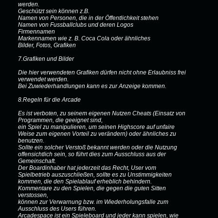
werden.
Geschützt sein können z.B.
Namen von Personen, die in der Öffentlichkeit stehen
Namen von Fussballclubs und deren Logos
Firmennamen
Markennamen wie z. B. Coca Cola oder ähnliches
Bilder, Fotos, Grafiken
7.Grafiken und Bilder
Die hier verwendeten Grafiken dürfen nicht ohne Erlaubniss frei
verwendet werden.
Bei Zuwiederhandlungen kann es zur Anzeige kommen.
8.Regeln für die Arcade
Es ist verboten, zu seinem eigenen Nutzen Cheats (Einsatz von
Programmen, die geeignet sind,
ein Spiel zu manipulieren, um seinen Highscore auf unfaire
Weise zum eigenen Vorteil zu verändern) oder ähnliches zu
benutzen.
Sollte ein solcher Verstoß bekannt werden oder die Nutzung
offensichtlich sein, so führt dies zum Ausschluss aus der
Gemeinschaft.
Der Boardinhaber hat jederzeit das Recht, User vom
Spielbetrieb auszuschließen, sollte es zu Unstimmigkeiten
kommen, die den Spielablauf erheblich behindern.
Kommentare zu den Spielen, die gegen die guten Sitten
verstossen,
können zur Verwarnung bzw. im Wiederholungsfalle zum
Ausschluss des Users führen.
Arcadespace ist ein Spieleboard und jeder kann spielen, wie