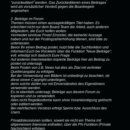
"zurückeditiert" werden. Das Zurückeditieren eines Beitrages
wird als vorsätzlicher Verstoß gegen die Boardregeln
angesehen.
2. Beiträge im Forum
Themen müssen einen aussagekräftigen Titel haben. Es
erleichtert nicht nur dem Board-Team die Arbeit, auch anderen
Mitgliedern, die Euch helfen wollen.
Vermeidet sinnlose Posts! Einzeiler, die keinerlei Aussage
haben und nur der Postingzahlerhöhung dienen, sind bitte zu
unterlassen.
Bevor Ihr einen Beitrag postet, nutzt bitte die Suchfunktion und
informiert Euch bei Rückkehr über die Funktion "Neue Beiträge";
evtl. erledigt sich dadurch Eure Frage.
Auf anderen Internetseiten kopierte Beiträge hier als Beitrag zu
posten ist untersagt.
Beim Posten von z.B. News hat dies als Zitat mit verlinkter
Quellenangabe zu erfolgen.
Bei der Verwendung von Bildern ist unbedingt zu beachten, ob
diese einem Copyright unterliegen,
denn solche dürfen nur mit Einverständnis des Eigentümers
verwendet werden.
Es ist ebenfalls untersagt, Beiträge aus diesem Forum zu
kopieren und zu verwenden.
Alles nicht Regelkonforme kann ohne Vorankündigung gelöscht
oder editiert werden.
Bei mehrfachem Verstoss erfolgt Sperre bzw. Ausschluss des
Users
Privatdiskussionen sollten, soweit sie nicht ein Thema mit
allgemeinem Interesse enthalten, über die PN-Funktion (Private
Nachrichten) erfolgen.