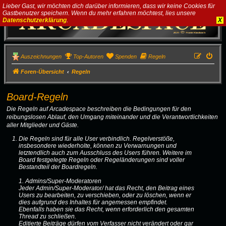
Lieber Gast, wir möchten dich darüber informieren, dass wir keine Cookies für
Gastbenutzer speichern. Wenn du mehr erfahren möchtest, lies unsere
Datenschutzerklärung
.
X
Auszeichnungen
Top-Autoren
Spenden
Regeln
Foren-Übersicht
Regeln
Board-Regeln
Die Regeln auf Arcadespace beschreiben die Bedingungen für den
reibungslosen Ablauf, den Umgang miteinander und die Verantwortlichkeiten
aller Mitglieder und Gäste.
Die Regeln sind für alle User verbindlich. Regelverstöße,
insbesondere wiederholte, können zu Verwarnungen und
letztendlich auch zum Ausschluss des Users führen. Weitere im
Board festgelegte Regeln oder Regeländerungen sind voller
Bestandteil der Boardregeln.
1. Admins/Super-Moderatoren
Jeder Admin/Super-Moderator/ hat das Recht, den Beitrag eines
Users zu bearbeiten, zu verschieben, oder zu löschen, wenn er
dies aufgrund des Inhaltes für angemessen empfindet.
Ebenfalls haben sie das Recht, wenn erforderlich den gesamten
Thread zu schließen.
Editierte Beiträge dürfen vom Verfasser nicht verändert oder gar