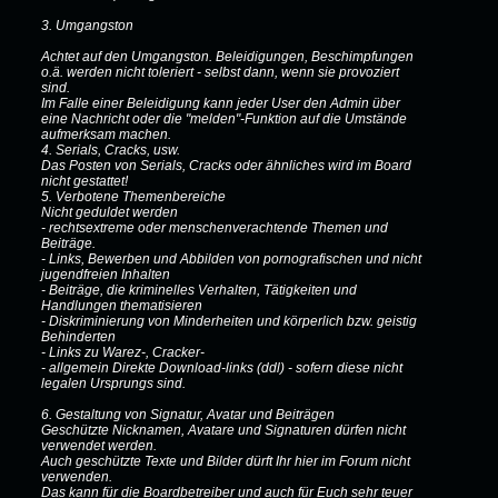
3. Umgangston
Achtet auf den Umgangston. Beleidigungen, Beschimpfungen
o.ä. werden nicht toleriert - selbst dann, wenn sie provoziert
sind.
Im Falle einer Beleidigung kann jeder User den Admin über
eine Nachricht oder die "melden"-Funktion auf die Umstände
aufmerksam machen.
4. Serials, Cracks, usw.
Das Posten von Serials, Cracks oder ähnliches wird im Board
nicht gestattet!
5. Verbotene Themenbereiche
Nicht geduldet werden
- rechtsextreme oder menschenverachtende Themen und
Beiträge.
- Links, Bewerben und Abbilden von pornografischen und nicht
jugendfreien Inhalten
- Beiträge, die kriminelles Verhalten, Tätigkeiten und
Handlungen thematisieren
- Diskriminierung von Minderheiten und körperlich bzw. geistig
Behinderten
- Links zu Warez-, Cracker-
- allgemein Direkte Download-links (ddl) - sofern diese nicht
legalen Ursprungs sind.
6. Gestaltung von Signatur, Avatar und Beiträgen
Geschützte Nicknamen, Avatare und Signaturen dürfen nicht
verwendet werden.
Auch geschützte Texte und Bilder dürft Ihr hier im Forum nicht
verwenden.
Das kann für die Boardbetreiber und auch für Euch sehr teuer