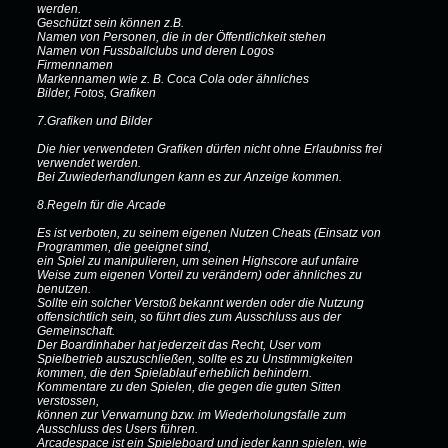
werden.
Geschützt sein können z.B.
Namen von Personen, die in der Öffentlichkeit stehen
Namen von Fussballclubs und deren Logos
Firmennamen
Markennamen wie z. B. Coca Cola oder ähnliches
Bilder, Fotos, Grafiken
7.Grafiken und Bilder
Die hier verwendeten Grafiken dürfen nicht ohne Erlaubniss frei
verwendet werden.
Bei Zuwiederhandlungen kann es zur Anzeige kommen.
8.Regeln für die Arcade
Es ist verboten, zu seinem eigenen Nutzen Cheats (Einsatz von
Programmen, die geeignet sind,
ein Spiel zu manipulieren, um seinen Highscore auf unfaire
Weise zum eigenen Vorteil zu verändern) oder ähnliches zu
benutzen.
Sollte ein solcher Verstoß bekannt werden oder die Nutzung
offensichtlich sein, so führt dies zum Ausschluss aus der
Gemeinschaft.
Der Boardinhaber hat jederzeit das Recht, User vom
Spielbetrieb auszuschließen, sollte es zu Unstimmigkeiten
kommen, die den Spielablauf erheblich behindern.
Kommentare zu den Spielen, die gegen die guten Sitten
verstossen,
können zur Verwarnung bzw. im Wiederholungsfalle zum
Ausschluss des Users führen.
Arcadespace ist ein Spieleboard und jeder kann spielen, wie