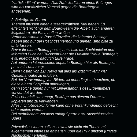
"zurückeditiert" werden. Das Zurückeditieren eines Beitrages
wird als vorsätzlicher Verstoß gegen die Boardregeln
angesehen.
2. Beiträge im Forum
Themen müssen einen aussagekräftigen Titel haben. Es
erleichtert nicht nur dem Board-Team die Arbeit, auch anderen
Mitgliedern, die Euch helfen wollen.
Vermeidet sinnlose Posts! Einzeiler, die keinerlei Aussage
haben und nur der Postingzahlerhöhung dienen, sind bitte zu
unterlassen.
Bevor Ihr einen Beitrag postet, nutzt bitte die Suchfunktion und
informiert Euch bei Rückkehr über die Funktion "Neue Beiträge";
evtl. erledigt sich dadurch Eure Frage.
Auf anderen Internetseiten kopierte Beiträge hier als Beitrag zu
posten ist untersagt.
Beim Posten von z.B. News hat dies als Zitat mit verlinkter
Quellenangabe zu erfolgen.
Bei der Verwendung von Bildern ist unbedingt zu beachten, ob
diese einem Copyright unterliegen,
denn solche dürfen nur mit Einverständnis des Eigentümers
verwendet werden.
Es ist ebenfalls untersagt, Beiträge aus diesem Forum zu
kopieren und zu verwenden.
Alles nicht Regelkonforme kann ohne Vorankündigung gelöscht
oder editiert werden.
Bei mehrfachem Verstoss erfolgt Sperre bzw. Ausschluss des
Users
Privatdiskussionen sollten, soweit sie nicht ein Thema mit
allgemeinem Interesse enthalten, über die PN-Funktion (Private
Nachrichten) erfolgen.