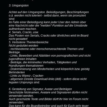
3. Umgangston
Achtet auf den Umgangston. Beleidigungen, Beschimpfungen
o.ä. werden nicht toleriert - selbst dann, wenn sie provoziert
sind.
Im Falle einer Beleidigung kann jeder User den Admin über
eine Nachricht oder die "melden"-Funktion auf die Umstände
aufmerksam machen.
4. Serials, Cracks, usw.
Das Posten von Serials, Cracks oder ähnliches wird im Board
nicht gestattet!
5. Verbotene Themenbereiche
Nicht geduldet werden
- rechtsextreme oder menschenverachtende Themen und
Beiträge.
- Links, Bewerben und Abbilden von pornografischen und nicht
jugendfreien Inhalten
- Beiträge, die kriminelles Verhalten, Tätigkeiten und
Handlungen thematisieren
- Diskriminierung von Minderheiten und körperlich bzw. geistig
Behinderten
- Links zu Warez-, Cracker-
- allgemein Direkte Download-links (ddl) - sofern diese nicht
legalen Ursprungs sind.
6. Gestaltung von Signatur, Avatar und Beiträgen
Geschützte Nicknamen, Avatare und Signaturen dürfen nicht
verwendet werden.
Auch geschützte Texte und Bilder dürft Ihr hier im Forum nicht
verwenden.
Das kann für die Boardbetreiber und auch für Euch sehr teuer