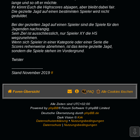
lange und so oft er möchte.
Ihr könnt Euch die Highscores abjagen, aber bleibt dabei fair.
Die gezielte Jagd auf einen bestimmten Spieler wird nicht
geduldet.
Bei der gezielten Jagd auf einen Spieler sind die Spiele für den
Jagenden nachrangig.
Sein Ziel ist ausschliesslich, nur Spieler XY die HS
wegzunehmen.
Wenn sich Spieler in einer Kategorie oder einer Serie die
Scores reihenweise abnehmen, ist das keine gezielte Jagd,
sondern die Spiele stehen im Vordergrund.
Twister
-------------------------
Stand November 2019
#
Foren-Übersicht
FAQ
Alle Cookies löschen
Alle Zeiten sind
UTC+02:00
Powered by
phpBB
® Forum Software © phpBB Limited
Deutsche Übersetzung durch
phpBB.de
Dark Vision ©
Kirk
Datenschutzerklärung
•
Nutzungsbedingungen
Datenschutz
|
Nutzungsbedingungen
⇩