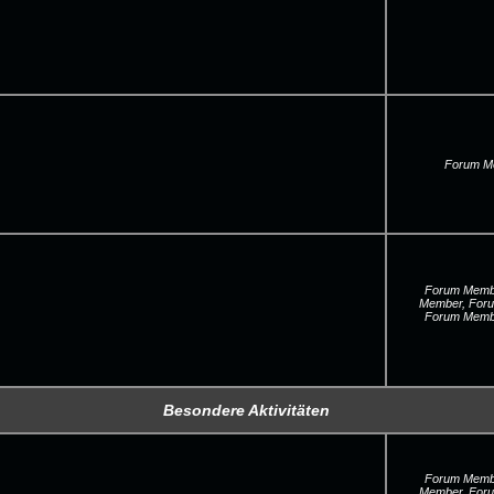
Forum M
Forum Membe
Member, For
Forum Membe
Besondere Aktivitäten
Forum Membe
Member, For