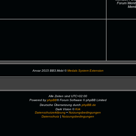
Forum Membe
Memb
Anvar 2015 BB3.Mobi ©
Medals System Extension
Alle Zeiten sind
UTC+02:00
Powered by
phpBB
® Forum Software © phpBB Limited
Deutsche Übersetzung durch
phpBB.de
Dark Vision ©
Kirk
Datenschutzerklärung
•
Nutzungsbedingungen
Datenschutz
|
Nutzungsbedingungen