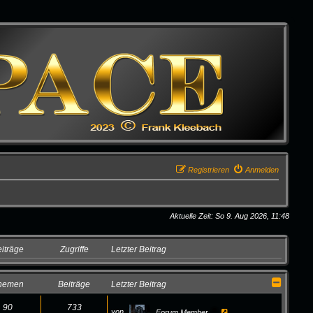
Registrieren
Anmelden
Aktuelle Zeit: So 9. Aug 2026, 11:48
iträge
Zugriffe
Letzter Beitrag
hemen
Beiträge
Letzter Beitrag
90
733
N
von
Forum Member