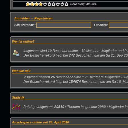
Bewertung: 38.85%
Anmelden
•
Registrieren
Benutzername:
Passwort:
Wer ist online?
Insgesamt sind
10
Besucher online :: 10 sichtbare Mitglieder und 0
Der Besucherrekord liegt bei
747
Besuchern, die am Sa 21. Sep 2024
Wer war da?
Insgesamt waren
26
Besucher online :: 26 sichtbare Mitglieder, 0 
Der Besucherrekord liegt bei
154674
Besuchern, die am Sa 16. Mai
Statistik
Beiträge insgesamt
20510
• Themen insgesamt
2980
• Mitglieder 
Arcadespace online seit 24. April 2010