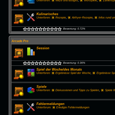
Unterforen:
Witze und lustiges
,
Wortspiele
,
Zahlenspi
Kulinarisches
Unterforen:
Rezepte
,
Airfryer-Rezepte
,
Infos rund u
Bewertung: 0.72%
Arcade Pro
Session
Bewertung: 0.36%
Spiel der Woche/des Monats
Unterforen:
Ergebnisse Spiel der Woche
,
Ergebnisse Sp
Spiele
Unterforen:
Diskussionen und Tipps zu Spielen
,
Spiele
Fehlermeldungen
Unterforum:
Erledigte Fehlermeldungen