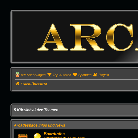
Auszeichnungen
Top-Autoren
Spenden
Regeln
Foren-Übersicht
5 Kürzlich aktive Themen
Arcadespace Infos und News
Boardinfos