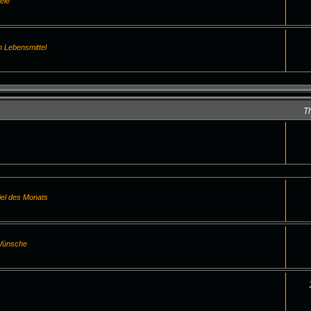
ele
m Lebensmittel
T
iel des Monats
 Wünsche