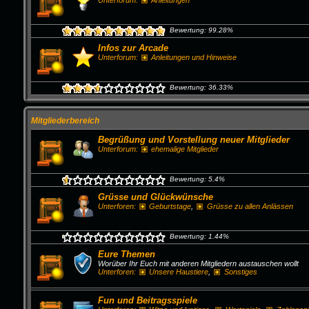
Unterforum:
Anleitungen
Bewertung: 99.28%
Infos zur Arcade
Unterforum:
Anleitungen und Hinweise
Bewertung: 36.33%
Mitgliederbereich
Begrüßung und Vorstellung neuer Mitglieder
Unterforum:
ehemalige Mitglieder
Bewertung: 5.4%
Grüsse und Glückwünsche
Unterforen:
Geburtstage
,
Grüsse zu allen Anlässen
Bewertung: 1.44%
Eure Themen
Worüber Ihr Euch mit anderen Mitgliedern austauschen wollt
Unterforen:
Unsere Haustiere
,
Sonstiges
Fun und Beitragsspiele