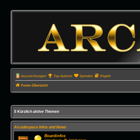
Auszeichnungen
Top-Autoren
Spenden
Regeln
Foren-Übersicht
5 Kürzlich aktive Themen
Arcadespace Infos und News
Boardinfos