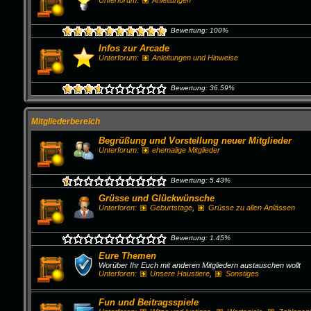
Unterforum:
Anleitungen
Bewertung: 100%
Infos zur Arcade
Unterforum:
Anleitungen und Hinweise
Bewertung: 36.59%
Mitgliederbereich
Begrüßung und Vorstellung neuer Mitglieder
Unterforum:
ehemalige Mitglieder
Bewertung: 5.43%
Grüsse und Glückwünsche
Unterforen:
Geburtstage
,
Grüsse zu allen Anlässen
Bewertung: 1.45%
Eure Themen
Worüber Ihr Euch mit anderen Mitgliedern austauschen wollt
Unterforen:
Unsere Haustiere
,
Sonstiges
Fun und Beitragsspiele