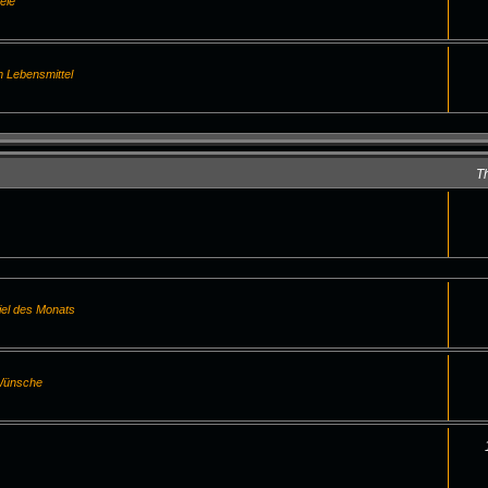
ele
m Lebensmittel
T
iel des Monats
 Wünsche