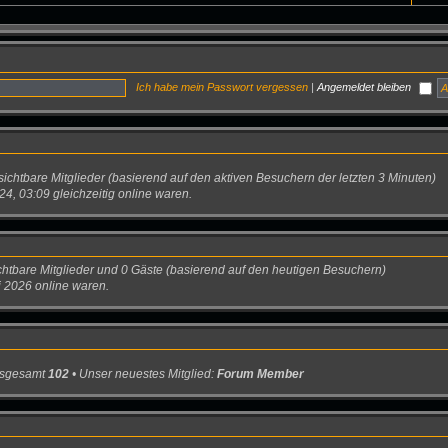
Ich habe mein Passwort vergessen
|
Angemeldet bleiben
sichtbare Mitglieder (basierend auf den aktiven Besuchern der letzten 3 Minuten)
, 03:09 gleichzeitig online waren.
sichtbare Mitglieder und 0 Gäste (basierend auf den heutigen Besuchern)
 2026 online waren.
insgesamt
102
• Unser neuestes Mitglied:
Forum Member