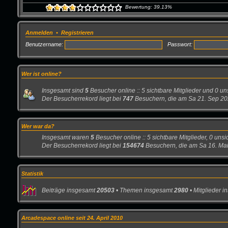
Bewertung: 39.13%
Anmelden
•
Registrieren
Benutzername:
Passwort:
Wer ist online?
Insgesamt sind
5
Besucher online :: 5 sichtbare Mitglieder und 0 un
Der Besucherrekord liegt bei
747
Besuchern, die am Sa 21. Sep 2024
Wer war da?
Insgesamt waren
5
Besucher online :: 5 sichtbare Mitglieder, 0 un
Der Besucherrekord liegt bei
154674
Besuchern, die am Sa 16. Mai
Statistik
Beiträge insgesamt
20503
• Themen insgesamt
2980
• Mitglieder 
Arcadespace online seit 24. April 2010