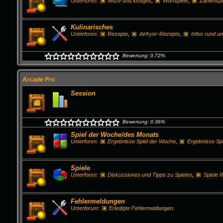
Unterforen:
Witze und lustiges
,
Wortspiele
,
Zahlenspi
Kulinarisches
Unterforen:
Rezepte
,
Airfryer-Rezepte
,
Infos rund u
Bewertung: 0.72%
Arcade Pro
Session
Bewertung: 0.36%
Spiel der Woche/des Monats
Unterforen:
Ergebnisse Spiel der Woche
,
Ergebnisse Sp
Spiele
Unterforen:
Diskussionen und Tipps zu Spielen
,
Spiele
Fehlermeldungen
Unterforum:
Erledigte Fehlermeldungen