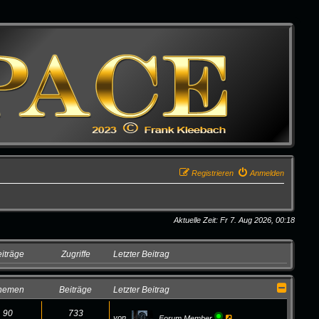
Registrieren
Anmelden
Aktuelle Zeit: Fr 7. Aug 2026, 00:18
iträge
Zugriffe
Letzter Beitrag
hemen
Beiträge
Letzter Beitrag
90
733
N
von
Forum Member