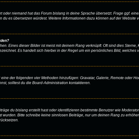
ert oder niemand hat das Forum bislang in deine Sprache übersetzt. Frage ggf. eine
 wenn du es übersetzen würdest. Weitere Informationen dazu können auf der Website 
rden?
n. Eines dieser Bilder ist meist mit deinem Rang verknüpft: Oft sind dies Sterne,
zeichnet. Es handelt sich hierbei in der Regel um ein persönliches Bild, welches v
er eine der folgenden vier Methoden hinzufügen: Gravatar, Galerie, Remote oder H
, solltest du die Board-Administration kontaktieren.
räge du bislang erstellt hast oder identifizieren bestimmte Benutzer wie Moderat
egt wurden. Bitte schreibe keine sinnlosen Beiträge, nur um deinen Rang zu erhöh
rücksetzen.