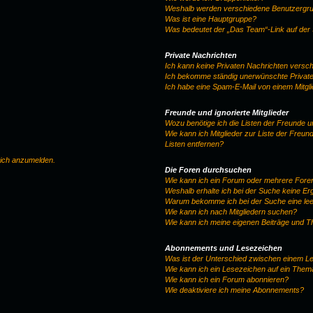
Weshalb werden verschiedene Benutzergrup
Was ist eine Hauptgruppe?
Was bedeutet der „Das Team“-Link auf der 
Private Nachrichten
Ich kann keine Privaten Nachrichten versc
Ich bekomme ständig unerwünschte Private
Ich habe eine Spam-E-Mail von einem Mitgl
Freunde und ignorierte Mitglieder
Wozu benötige ich die Listen der Freunde un
Wie kann ich Mitglieder zur Liste der Freun
Listen entfernen?
mich anzumelden.
Die Foren durchsuchen
Wie kann ich ein Forum oder mehrere For
Weshalb erhalte ich bei der Suche keine E
Warum bekomme ich bei der Suche eine lee
Wie kann ich nach Mitgliedern suchen?
Wie kann ich meine eigenen Beiträge und 
Abonnements und Lesezeichen
Was ist der Unterschied zwischen einem 
Wie kann ich ein Lesezeichen auf ein The
Wie kann ich ein Forum abonnieren?
Wie deaktiviere ich meine Abonnements?