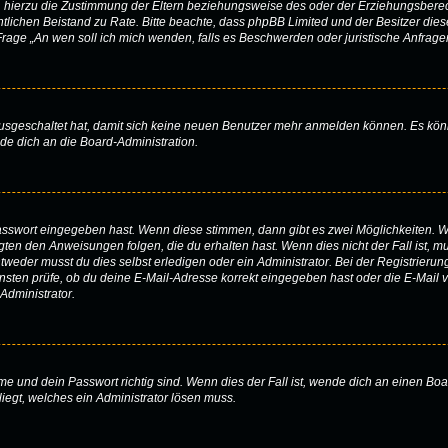
hierzu die Zustimmung der Eltern beziehungsweise des oder der Erziehungsberechti
 rechtlichen Beistand zu Rate. Bitte beachte, dass phpBB Limited und der Besitzer d
r Frage „An wen soll ich mich wenden, falls es Beschwerden oder juristische Anfra
 ausgeschaltet hat, damit sich keine neuen Benutzer mehr anmelden können. Es kö
nde dich an die Board-Administration.
Passwort eingegeben hast. Wenn diese stimmen, dann gibt es zwei Möglichkeiten.
igten den Anweisungen folgen, die du erhalten hast. Wenn dies nicht der Fall ist, m
eder musst du dies selbst erledigen oder ein Administrator. Bei der Registrierung w
sten prüfe, ob du deine E-Mail-Adresse korrekt eingegeben hast oder die E-Mail vo
Administrator.
e und dein Passwort richtig sind. Wenn dies der Fall ist, wende dich an einen Boa
liegt, welches ein Administrator lösen muss.