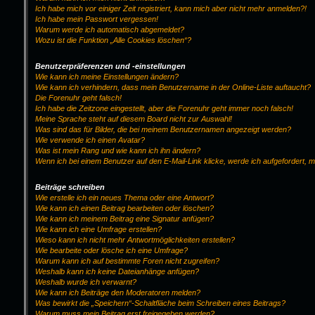
Ich habe mich vor einiger Zeit registriert, kann mich aber nicht mehr anmelden?!
Ich habe mein Passwort vergessen!
Warum werde ich automatisch abgemeldet?
Wozu ist die Funktion „Alle Cookies löschen“?
Benutzerpräferenzen und -einstellungen
Wie kann ich meine Einstellungen ändern?
Wie kann ich verhindern, dass mein Benutzername in der Online-Liste auftaucht?
Die Forenuhr geht falsch!
Ich habe die Zeitzone eingestellt, aber die Forenuhr geht immer noch falsch!
Meine Sprache steht auf diesem Board nicht zur Auswahl!
Was sind das für Bilder, die bei meinem Benutzernamen angezeigt werden?
Wie verwende ich einen Avatar?
Was ist mein Rang und wie kann ich ihn ändern?
Wenn ich bei einem Benutzer auf den E-Mail-Link klicke, werde ich aufgefordert, 
Beiträge schreiben
Wie erstelle ich ein neues Thema oder eine Antwort?
Wie kann ich einen Beitrag bearbeiten oder löschen?
Wie kann ich meinem Beitrag eine Signatur anfügen?
Wie kann ich eine Umfrage erstellen?
Wieso kann ich nicht mehr Antwortmöglichkeiten erstellen?
Wie bearbeite oder lösche ich eine Umfrage?
Warum kann ich auf bestimmte Foren nicht zugreifen?
Weshalb kann ich keine Dateianhänge anfügen?
Weshalb wurde ich verwarnt?
Wie kann ich Beiträge den Moderatoren melden?
Was bewirkt die „Speichern“-Schaltfläche beim Schreiben eines Beitrags?
Warum muss mein Beitrag erst freigegeben werden?