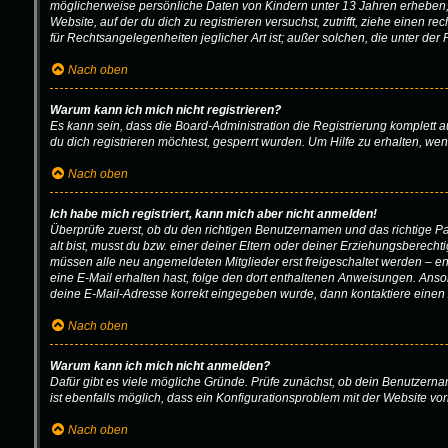
möglicherweise persönliche Daten von Kindern unter 13 Jahren erheben, 
Website, auf der du dich zu registrieren versuchst, zutrifft, ziehe einen
für Rechtsangelegenheiten jeglicher Art ist; außer solchen, die unter de
Nach oben
Warum kann ich mich nicht registrieren?
Es kann sein, dass die Board-Administration die Registrierung komplett
du dich registrieren möchtest, gesperrt wurden. Um Hilfe zu erhalten, we
Nach oben
Ich habe mich registriert, kann mich aber nicht anmelden!
Überprüfe zuerst, ob du den richtigen Benutzernamen und das richtige 
alt bist, musst du bzw. einer deiner Eltern oder deiner Erziehungsberecht
müssen alle neu angemeldeten Mitglieder erst freigeschaltet werden – entw
eine E-Mail erhalten hast, folge den dort enthaltenen Anweisungen. Anson
deine E-Mail-Adresse korrekt eingegeben wurde, dann kontaktiere einen 
Nach oben
Warum kann ich mich nicht anmelden?
Dafür gibt es viele mögliche Gründe. Prüfe zunächst, ob dein Benutzernam
ist ebenfalls möglich, dass ein Konfigurationsproblem mit der Website vor
Nach oben