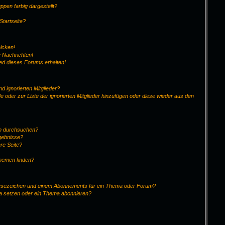
pen farbig dargestellt?
Startseite?
hicken!
 Nachrichten!
ied dieses Forums erhalten!
d ignorierten Mitglieder?
de oder zur Liste der ignorierten Mitglieder hinzufügen oder diese wieder aus den
en durchsuchen?
rgebnisse?
re Seite?
Themen finden?
Lesezeichen und einem Abonnements für ein Thema oder Forum?
ma setzen oder ein Thema abonnieren?