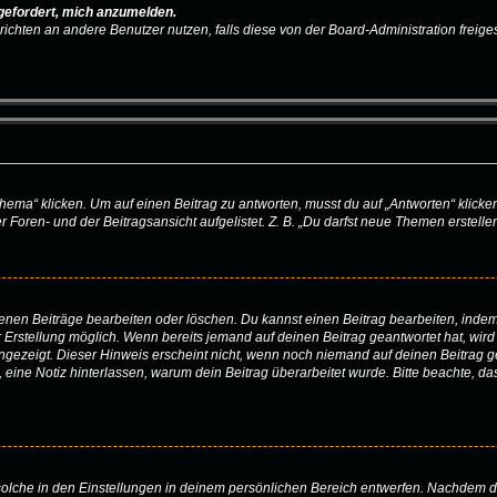
fgefordert, mich anzumelden.
achrichten an andere Benutzer nutzen, falls diese von der Board-Administration fr
“ klicken. Um auf einen Beitrag zu antworten, musst du auf „Antworten“ klicken. E
Foren- und der Beitragsansicht aufgelistet. Z. B. „Du darfst neue Themen erstellen
igenen Beiträge bearbeiten oder löschen. Du kannst einen Beitrag bearbeiten, ind
er Erstellung möglich. Wenn bereits jemand auf deinen Beitrag geantwortet hat, wir
angezeigt. Dieser Hinweis erscheint nicht, wenn noch niemand auf deinen Beitrag 
ten, eine Notiz hinterlassen, warum dein Beitrag überarbeitet wurde. Bitte beachte,
lche in den Einstellungen in deinem persönlichen Bereich entwerfen. Nachdem du d