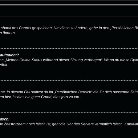
atenbank des Boards gespeichert. Um diese zu ändern, gehe in den „Persönlichen Be
en ändern.
 auftaucht?
ion „Meinen Online-Status während dieser Sitzung verbergen“. Wenn du diese Opti
ählt.
e. In diesem Fall solltest du im „Persönlichen Bereich“ die für dich passende Zeitz
bist, ist dies ein guter Grund, dies jetzt zu tun.
alsch!
 die Zeit trotzdem noch falsch ist, geht die Uhr des Servers vermutlich falsch. Kont