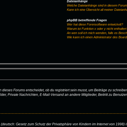
Dateianhänge
Welche Dateianhänge sind in diesem Forum
Kann ich eine Übersicht all meiner Dateian
phpBB betreffende Fragen
Wer hat diese Forensoftware entwickelt?
Warum ist Funktion x oder y nicht enthalten
An wen soll ich mich wenden, falls es Besc
Wie kann ich einen Administrator des Board
ieses Forums entscheidet, ob du registriert sein musst, um Beiträge zu schreiben. Au
lder, Private Nachrichten, E-Mail-Versand an andere Mitglieder, Beitritt zu Benutz
(deutsch: Gesetz zum Schutz der Privatsphäre von Kindern im Internet von 1998) is