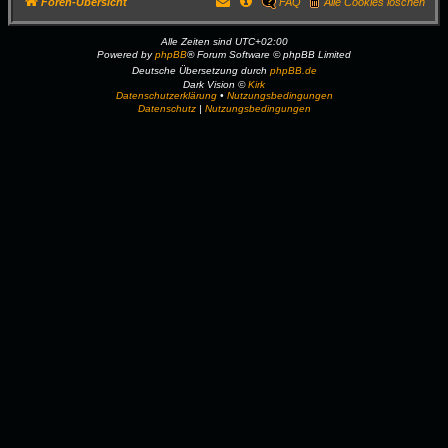
Foren-Übersicht
FAQ
Alle Cookies löschen
Alle Zeiten sind
UTC+02:00
Powered by
phpBB
® Forum Software © phpBB Limited
Deutsche Übersetzung durch
phpBB.de
Dark Vision ©
Kirk
Datenschutzerklärung
•
Nutzungsbedingungen
Datenschutz
|
Nutzungsbedingungen