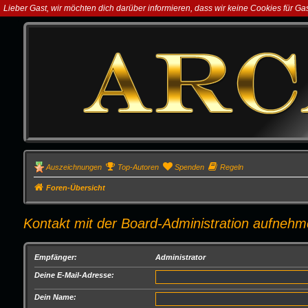
Lieber Gast, wir möchten dich darüber informieren, dass wir keine Cookies für G
Auszeichnungen
Top-Autoren
Spenden
Regeln
Foren-Übersicht
Kontakt mit der Board-Administration aufneh
Empfänger:
Administrator
Deine E-Mail-Adresse:
Dein Name: