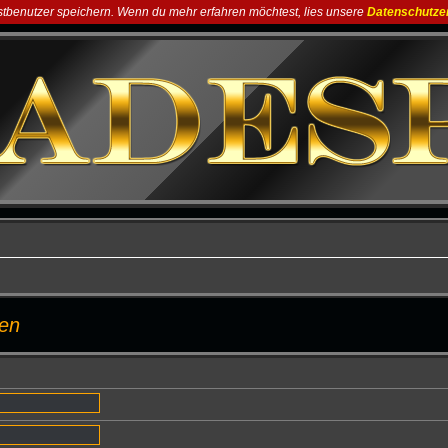
astbenutzer speichern. Wenn du mehr erfahren möchtest, lies unsere
Datenschutze
men