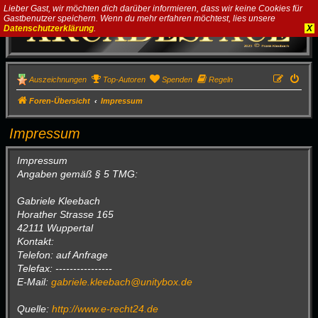
Lieber Gast, wir möchten dich darüber informieren, dass wir keine Cookies für
Gastbenutzer speichern. Wenn du mehr erfahren möchtest, lies unsere
Datenschutzerklärung
.
X
Auszeichnungen
Top-Autoren
Spenden
Regeln
Foren-Übersicht
Impressum
Impressum
Impressum
Angaben gemäß § 5 TMG:
Gabriele Kleebach
Horather Strasse 165
42111 Wuppertal
Kontakt:
Telefon: auf Anfrage
Telefax: ----------------
E-Mail:
gabriele.kleebach@unitybox.de
Quelle:
http://www.e-recht24.de